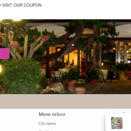
 VISIT
OUR
COUPON
a
Menu veloce
Cont
Chi siamo