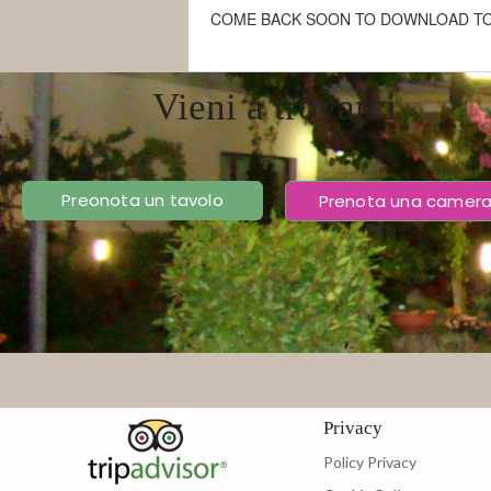
COME BACK
SOON
TO DOWNLOAD
TO
Vieni a trovarci
Preonota un tavolo
Prenota una camer
Privacy
Policy Privacy