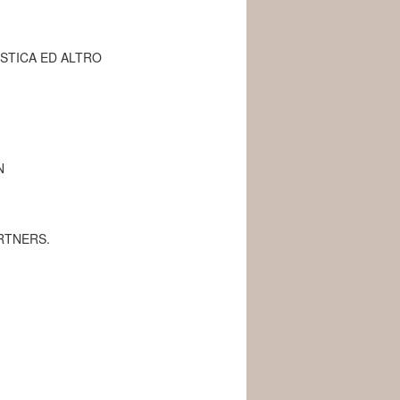
ISTICA ED ALTRO
N
RTNERS
.