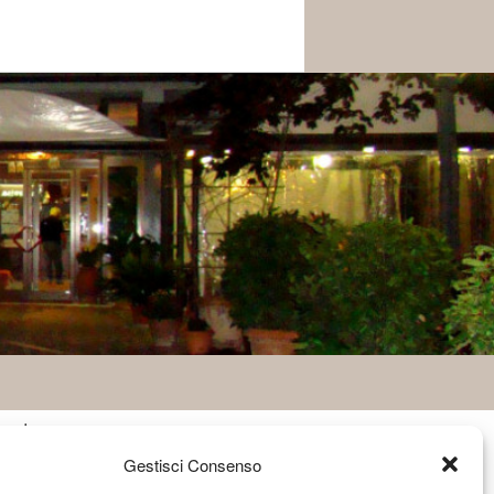
atti
Gestisci Consenso
Via C.A. Dalla Chiesa, 3 - 05012
Attigliano (Terni)