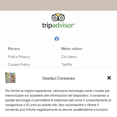
Privacy
Menu veloce
Policy Privacy
Chi siamo
Cookie Policy
Tariffe
Ristorante
Gestisci Consenso
Menù
Per fornire le migliori esperienze, utilizziamo tecnologie come i cookie per
Contatti
memorizzare e/o accedere alle informazioni del dispositivo. Il consenso a
Via C.A. Dalla Chiesa, 3 - 05012 Attigliano (Terni)
queste tecnologie ci permetterà di elaborare dati come il comportamento di
navigazione o ID unici su questo sito. Non acconsentire o ritirare il
info@hotelrosanna.com
consenso può influire negativamente su alcune caratteristiche e funzioni.
(39) 0744 994201