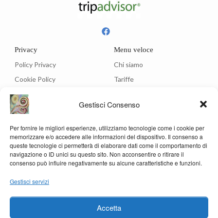
Privacy
Menu veloce
Policy Privacy
Chi siamo
Cookie Policy
Tariffe
Ristorante
Gestisci Consenso
Menù
Per fornire le migliori esperienze, utilizziamo tecnologie come i cookie per
Contatti
memorizzare e/o accedere alle informazioni del dispositivo. Il consenso a
Via C.A. Dalla Chiesa, 3 - 05012 Attigliano (Terni)
queste tecnologie ci permetterà di elaborare dati come il comportamento di
navigazione o ID unici su questo sito. Non acconsentire o ritirare il
info@hotelrosanna.com
consenso può influire negativamente su alcune caratteristiche e funzioni.
(39) 0744 994201
Gestisci servizi
(39) 347 6143232
(39) 338 3679685
Accetta