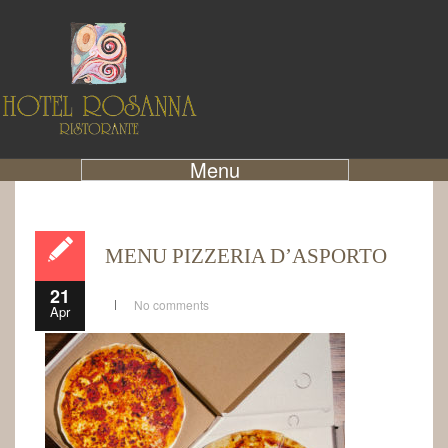
Menu
MENU PIZZERIA D’ASPORTO
21
No comments
Apr