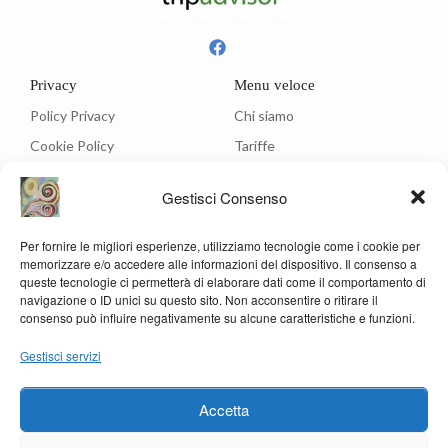
Privacy
Menu veloce
Policy Privacy
Chi siamo
Cookie Policy
Tariffe
Ristorante
Gestisci Consenso
Menù
Per fornire le migliori esperienze, utilizziamo tecnologie come i cookie per
Contatti
memorizzare e/o accedere alle informazioni del dispositivo. Il consenso a
Via C.A. Dalla Chiesa, 3 - 05012 Attigliano (Terni)
queste tecnologie ci permetterà di elaborare dati come il comportamento di
navigazione o ID unici su questo sito. Non acconsentire o ritirare il
info@hotelrosanna.com
consenso può influire negativamente su alcune caratteristiche e funzioni.
(39) 0744 994201
Gestisci servizi
(39) 347 6143232
(39) 338 3679685
Accetta