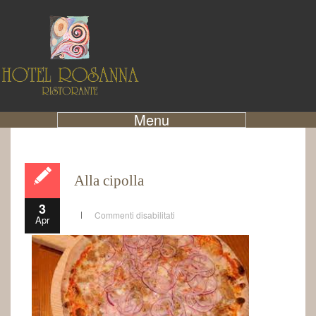
Menu
Alla cipolla
3
Commenti disabilitati
Apr