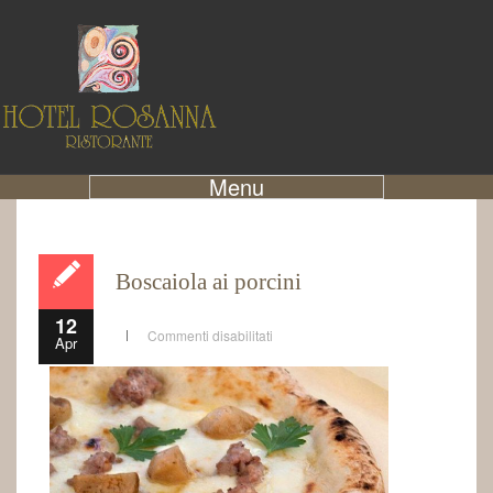
Menu
Boscaiola ai porcini
12
Commenti disabilitati
Apr