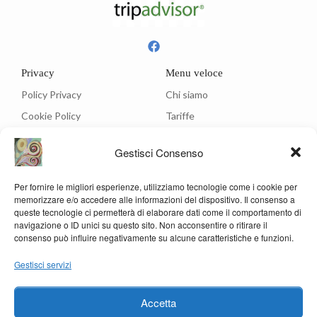
Privacy
Menu veloce
Policy Privacy
Chi siamo
Cookie Policy
Tariffe
Ristorante
Gestisci Consenso
Menù
Per fornire le migliori esperienze, utilizziamo tecnologie come i cookie per
Contatti
memorizzare e/o accedere alle informazioni del dispositivo. Il consenso a
Via C.A. Dalla Chiesa, 3 - 05012 Attigliano (Terni)
queste tecnologie ci permetterà di elaborare dati come il comportamento di
navigazione o ID unici su questo sito. Non acconsentire o ritirare il
info@hotelrosanna.com
consenso può influire negativamente su alcune caratteristiche e funzioni.
(39) 0744 994201
Gestisci servizi
(39) 347 6143232
(39) 338 3679685
Accetta