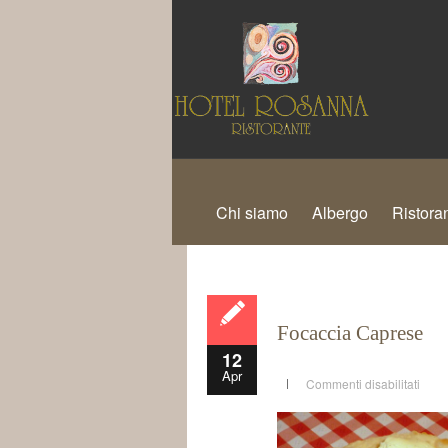
Chi siamo
Albergo
Ristora
Focaccia Caprese
12
Apr
Commenti disabilitati