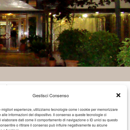
atti
Gestisci Consenso
Via C.A. Dalla Chiesa, 3 - 05012
Attigliano (Terni)
le migliori esperienze, utilizziamo tecnologie come i cookie per memorizzare
info@hotelrosanna.com
 alle informazioni del dispositivo. Il consenso a queste tecnologie ci
(39) 0744 994201
i elaborare dati come il comportamento di navigazione o ID unici su questo
consentire o ritirare il consenso può influire negativamente su alcune
(39) 347 6143232