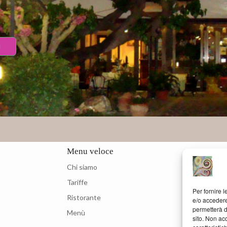
a
Menu veloce
Cont
Chi siamo
Tariffe
Per fornire 
Ristorante
e/o accedere
permetterà d
Menù
sito. Non ac