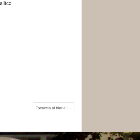
silico
Focaccia ai friarielli »