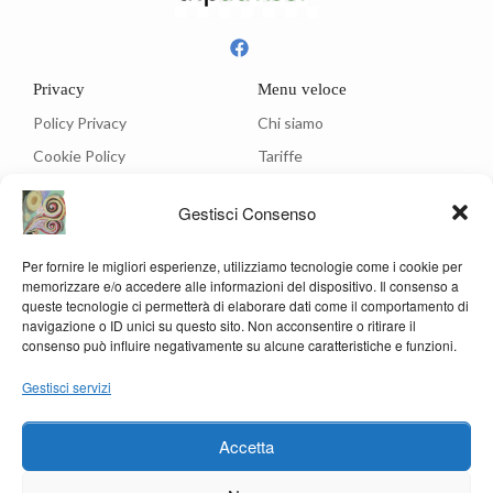
Privacy
Menu veloce
Policy Privacy
Chi siamo
Cookie Policy
Tariffe
Ristorante
Gestisci Consenso
Menù
Per fornire le migliori esperienze, utilizziamo tecnologie come i cookie per
Contatti
memorizzare e/o accedere alle informazioni del dispositivo. Il consenso a
Via C.A. Dalla Chiesa, 3 - 05012 Attigliano (Terni)
queste tecnologie ci permetterà di elaborare dati come il comportamento di
navigazione o ID unici su questo sito. Non acconsentire o ritirare il
info@hotelrosanna.com
consenso può influire negativamente su alcune caratteristiche e funzioni.
(39) 0744 994201
Gestisci servizi
(39) 347 6143232
(39) 338 3679685
Accetta