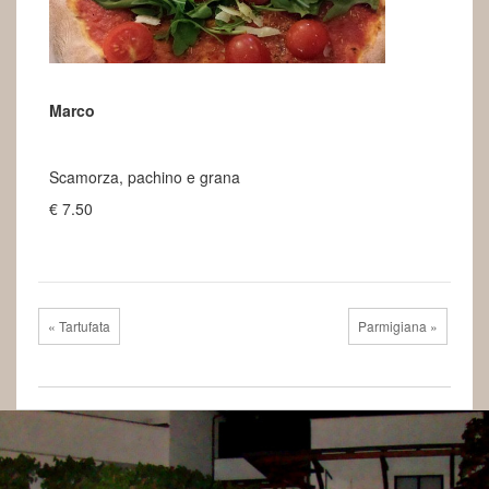
Marco
€7.50
Scamorza, pachino e grana
€ 7.50
« Tartufata
Parmigiana »