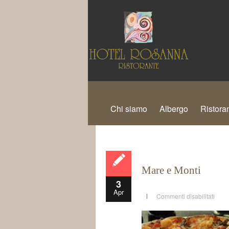
Chi siamo
Albergo
Ristora
Mare e Monti
3
Apr
Commenti disabilitati