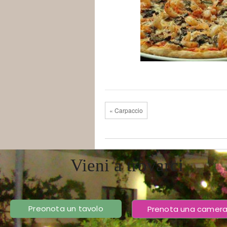
« Carpaccio
Vieni a trovarci
Preonota un tavolo
Prenota una camer