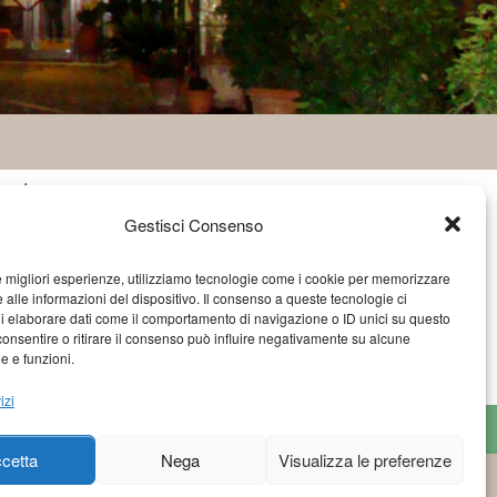
atti
Gestisci Consenso
Via C.A. Dalla Chiesa, 3 - 05012
Attigliano (Terni)
le migliori esperienze, utilizziamo tecnologie come i cookie per memorizzare
info@hotelrosanna.com
 alle informazioni del dispositivo. Il consenso a queste tecnologie ci
(39) 0744 994201
i elaborare dati come il comportamento di navigazione o ID unici su questo
consentire o ritirare il consenso può influire negativamente su alcune
(39) 347 6143232
he e funzioni.
(39) 338 3679685
izi
cetta
Nega
Visualizza le preferenze