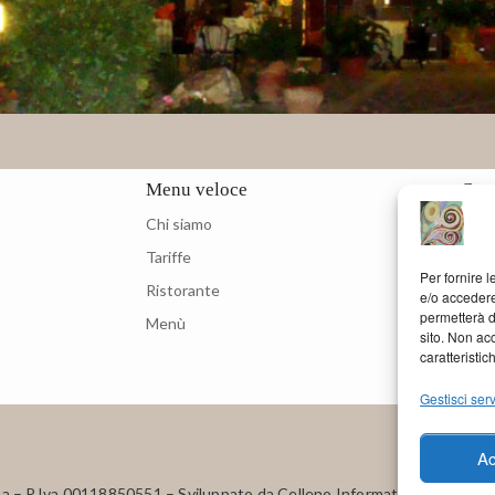
Menu veloce
Cont
Chi siamo
Tariffe
Per fornire 
Ristorante
e/o accedere
permetterà d
Menù
sito. Non ac
caratteristic
Gestisci serv
Ac
 – P.Iva 00118850551 – Sviluppato da Celleno Informatica